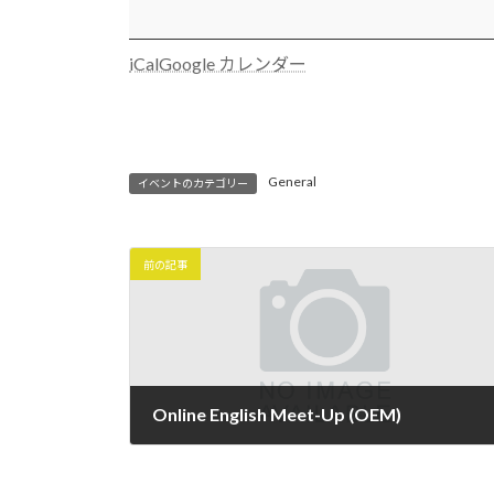
英
:
会
話
iCal
Google カレンダー
Online
English
Meet-
Up
(OEM)
General
イベントのカテゴリー
前の記事
Online English Meet-Up (OEM)
2025年12月24日