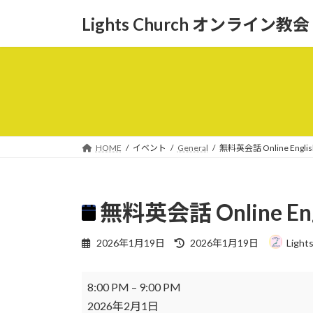
コ
ナ
Lights Church オンライン教会
ン
ビ
テ
ゲ
ン
ー
ツ
シ
へ
ョ
ス
ン
キ
に
ッ
移
HOME
イベント
General
無料英会話 Online English
プ
動
無料英会話 Online Engl
最
2026年1月19日
2026年1月19日
Light
終
更
無
新
8:00 PM
–
9:00 PM
日
料
2026年2月1日
時