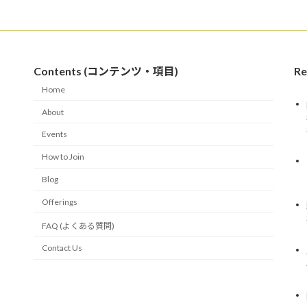
Contents (コンテンツ・項目)
R
Home
About
Events
How to Join
Blog
Offerings
FAQ (よくある質問)
Contact Us