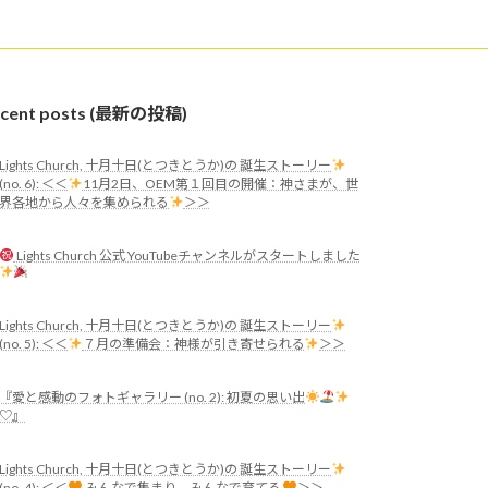
ecent posts (最新の投稿)
Lights Church, 十月十日(とつきとうか)の 誕生ストーリー
(no. 6): ＜＜
11月2日、OEM第１回目の開催：神さまが、世
界各地から人々を集められる
＞＞
Lights Church 公式 YouTubeチャンネルがスタートしました
Lights Church, 十月十日(とつきとうか)の 誕生ストーリー
(no. 5): ＜＜
７月の準備会：神様が引き寄せられる
＞＞
『愛と感動のフォトギャラリー (no. 2): 初夏の思い出
♡』
Lights Church, 十月十日(とつきとうか)の 誕生ストーリー
(no. 4): ＜＜
みんなで集まり、みんなで育てる
＞＞