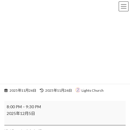
コ
ナ
Lights Church オンライン教会
ン
ビ
テ
ゲ
ン
ー
ツ
シ
イベント
へ
ョ
ス
ン
キ
に
ッ
移
HOME
イベント
General
おいのりマラソン for 栃木県 + 準備会
プ
動
おいのりマラソン for 栃木県 +
準備会
最
2025年11月26日
2025年11月26日
Lights Church
終
更
お
新
8:00 PM
–
9:30 PM
い
日
2025年12月5日
の
時
:
り
マ