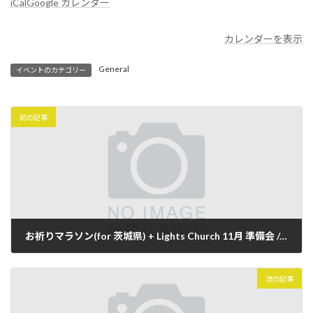
iCal
Google カレンダー
ラ
ソ
ン
カレンダーを表示
for
栃
General
イベントのカテゴリー
木
県
+
準
前の記事
備
会
お祈りマラソン(for 茨城県) + Lights Church 11月 準備会 // Prayer Marathon (for Ibaraki) + Lights Church November Planning Meeting
2025年10月8日
次の記事