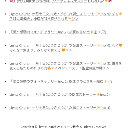
Lights Church 公式 YouTubeチャンネルがスタートしました
Lights Church, 十月十日(とつきとうか)の 誕生ストーリー
(no. 5): ＜＜
７月の準備会：神様が引き寄せられる
＞＞
『愛と感動のフォトギャラリー (no. 2): 初夏の思い出
♡』
Lights Church, 十月十日(とつきとうか)の 誕生ストーリー
(no. 4): ＜＜
みんなで集まり、みんなで育てる
＞＞
Lights Church, 十月十日(とつきとうか)の 誕生ストーリー
(no. 3): 世界を
変える私たちの祈りの力
＜＜ペンテコステ：聖霊降誕の時＞＞
『愛と感動のフォトギャラリー (no. 1): 始まりのときを一緒に
♡』
Lights Church, 十月十日(とつきとうか)の誕生ストーリー
(no. 2)
Lights Church, 十月十日(とつきとうか)の 誕生ストーリー
(no. 1)
Copyright © Lights Church オンライン教会 All Rights Reserved.